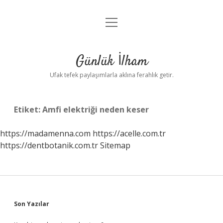
menüyü
Anasayfa
aç
Gizlilik Politikası
Günlük İlham
Yasal Uyarı
Ufak tefek paylaşımlarla aklına ferahlık getir.
Hakkımızda
Etiket:
Amfi elektriği neden keser
https://madamenna.com
https://acelle.com.tr
https://dentbotanik.com.tr
Sitemap
Sidebar
Son Yazılar