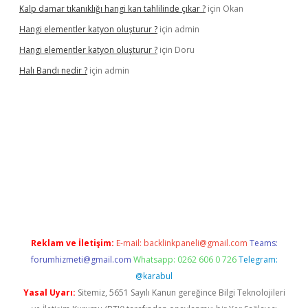
Kalp damar tıkanıklığı hangi kan tahlilinde çıkar ?
için
Okan
Hangi elementler katyon oluşturur ?
için
admin
Hangi elementler katyon oluşturur ?
için
Doru
Halı Bandı nedir ?
için
admin
per.xyz
Reklam ve İletişim:
E-mail:
backlinkpaneli@gmail.com
Teams:
forumhizmeti@gmail.com
Whatsapp: 0262 606 0 726
Telegram:
@karabul
Yasal Uyarı:
Sitemiz, 5651 Sayılı Kanun gereğince Bilgi Teknolojileri