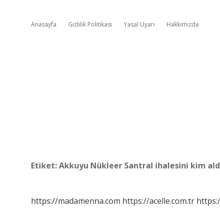
Anasayfa
Gizlilik Politikası
Yasal Uyarı
Hakkımızda
Etiket:
Akkuyu Nükleer Santral ihalesini kim ald
https://madamenna.com
https://acelle.com.tr
https: