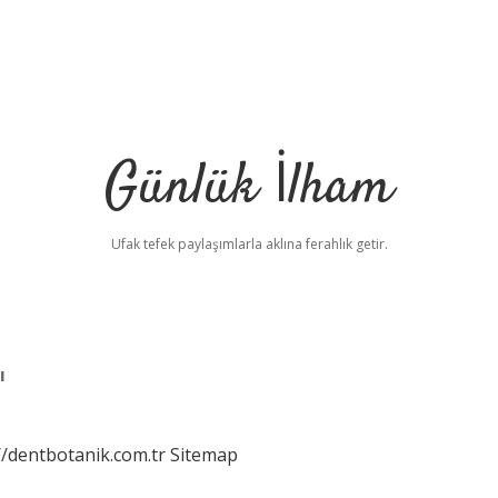
Günlük İlham
Ufak tefek paylaşımlarla aklına ferahlık getir.
ı
//dentbotanik.com.tr
Sitemap