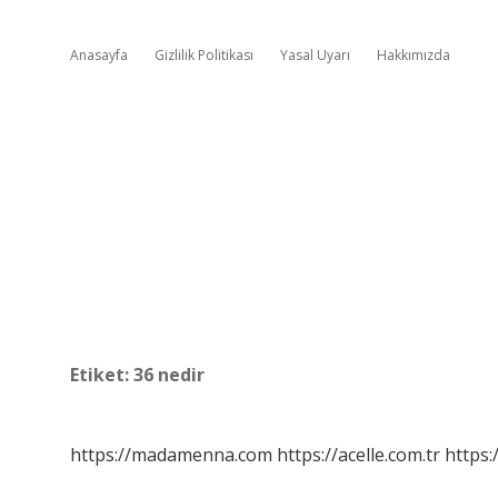
Anasayfa
Gizlilik Politikası
Yasal Uyarı
Hakkımızda
Etiket:
36 nedir
https://madamenna.com
https://acelle.com.tr
https: