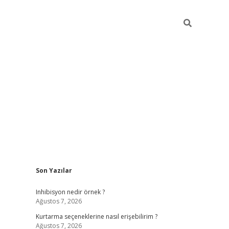
Sidebar
Son Yazılar
elexbet yeni giriş adresi
betexper.xyz
Inhibisyon nedir örnek ?
Ağustos 7, 2026
Kurtarma seçeneklerine nasıl erişebilirim ?
Ağustos 7, 2026