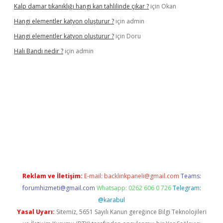
Kalp damar tıkanıklığı hangi kan tahlilinde çıkar ?
için
Okan
Hangi elementler katyon oluşturur ?
için
admin
Hangi elementler katyon oluşturur ?
için
Doru
Halı Bandı nedir ?
için
admin
iş adresi
betexper.xyz
Reklam ve İletişim:
E-mail:
backlinkpaneli@gmail.com
Teams:
forumhizmeti@gmail.com
Whatsapp: 0262 606 0 726
Telegram:
@karabul
Yasal Uyarı:
Sitemiz, 5651 Sayılı Kanun gereğince Bilgi Teknolojileri