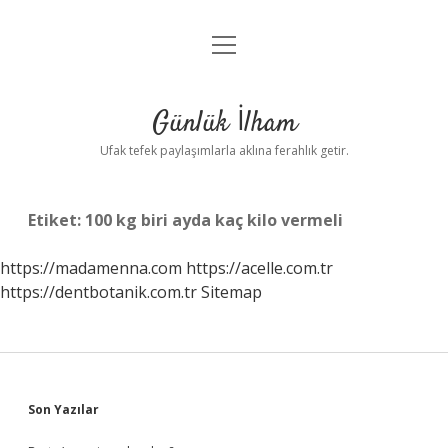
menüyü
Anasayfa
aç
Gizlilik Politikası
Günlük İlham
Yasal Uyarı
Ufak tefek paylaşımlarla aklına ferahlık getir.
Hakkımızda
Etiket:
100 kg biri ayda kaç kilo vermeli
https://madamenna.com
https://acelle.com.tr
https://dentbotanik.com.tr
Sitemap
Sidebar
Son Yazılar