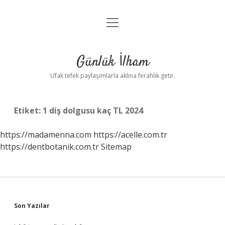
menüyü
Anasayfa
aç
Gizlilik Politikası
Günlük İlham
Yasal Uyarı
Ufak tefek paylaşımlarla aklına ferahlık getir.
Hakkımızda
Etiket:
1 diş dolgusu kaç TL 2024
https://madamenna.com
https://acelle.com.tr
https://dentbotanik.com.tr
Sitemap
Sidebar
Son Yazılar