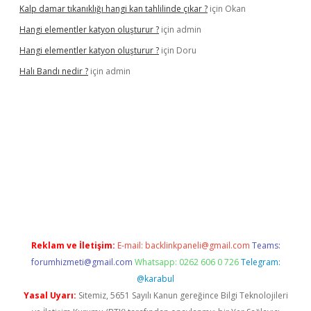
Kalp damar tıkanıklığı hangi kan tahlilinde çıkar ?
için
Okan
Hangi elementler katyon oluşturur ?
için
admin
Hangi elementler katyon oluşturur ?
için
Doru
Halı Bandı nedir ?
için
admin
xper.xyz
Reklam ve İletişim:
E-mail:
backlinkpaneli@gmail.com
Teams:
forumhizmeti@gmail.com
Whatsapp: 0262 606 0 726
Telegram:
@karabul
Yasal Uyarı:
Sitemiz, 5651 Sayılı Kanun gereğince Bilgi Teknolojileri